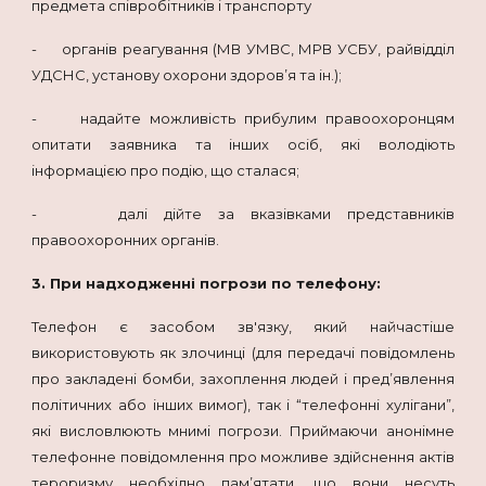
предмета співробітників і транспорту
- органів реагування (МВ УМВС, МРВ УСБУ, райвідділ
УДСНС, установу охорони здоров’я та ін.);
- надайте можливість прибулим правоохоронцям
опитати заявника та інших осіб, які володіють
інформацією про подію, що сталася;
- далі дійте за вказівками представників
правоохоронних органів.
3. При надходженні погрози по телефону:
Телефон є засобом зв'язку, який найчастіше
використовують як злочинці (для передачі повідомлень
про закладені бомби, захоплення людей і пред’явлення
політичних або інших вимог), так і “телефонні хулігани”,
які висловлюють мнимі погрози. Приймаючи анонімне
телефонне повідомлення про можливе здійснення актів
тероризму необхідно пам’ятати, що вони несуть