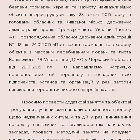
безпеки громадян України та захисту найважливіших
об’єктів інфраструктури, яку 23 січня 2015 року з
головами обласних та Київської міської державних
адміністрацій провів Прем’єр-міністр України Яценюк
А.П., розпорядження обласної державної адміністрації
№ 12 від 24.01.2015 «Про захист громадян та охорону
об’єктів з масовим перебуванням людей» та листа
Канівського РВ Управління ДСНС у Черкаській області
від 28.01.2015 № 8 направляємо Інструкцію
першочергових дій персоналу і посадових осіб
підприємств, установ та організацій у разі загрози
виникнення терористичних або диверсійних актів.
Просимо провести додаткові заняття та об’єктові
тренування з учасниками навчально-виховного процесу
щодо надзвичайних ситуацій та дій у разі виникнення
пожеж у дошкільних та загальноосвітніх навчальних
закладах, провести методичні заняття на предмет
виникнення надзвичайних ситуацій природного,