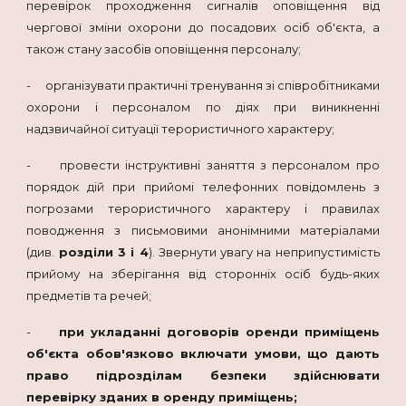
перевірок проходження сигналів оповіщення від
чергової зміни охорони до посадових осіб об'єкта, а
також стану засобів оповіщення персоналу;
- організувати практичні тренування зі співробітниками
охорони і персоналом по діях при виникненні
надзвичайної ситуації терористичного характеру;
- провести інструктивні заняття з персоналом про
порядок дій при прийомі телефонних повідомлень з
погрозами терористичного характеру і правилах
поводження з письмовими анонімними матеріалами
(див.
розділи 3 і 4
). Звернути увагу на неприпустимість
прийому на зберігання від сторонніх осіб будь-яких
предметів та речей;
-
при укладанні договорів оренди приміщень
об'єкта обов'язково включати умови, що дають
право підрозділам безпеки здійснювати
перевірку зданих в оренду приміщень;