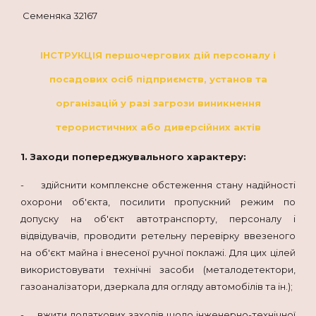
Семеняка 32167
ІНСТРУКЦІЯ першочергових дій персоналу і
посадових осіб підприємств, установ та
організацій у разі загрози виникнення
терористичних або диверсійних актів
1. Заходи попереджувального характеру:
- здійснити комплексне обстеження стану надійності
охорони об'єкта, посилити пропускний режим по
допуску на об'єкт автотранспорту, персоналу і
відвідувачів, проводити ретельну перевірку ввезеного
на об'єкт майна і внесеної ручної поклажі. Для цих цілей
використовувати технічні засоби (металодетектори,
газоаналізатори, дзеркала для огляду автомобілів та ін.);
- вжити додаткових заходів щодо інженерно-технічної