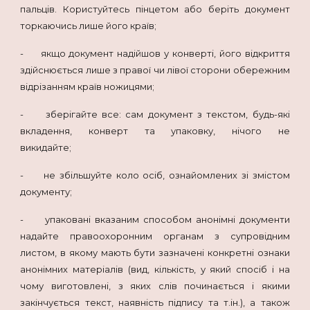
пальців. Користуйтесь пінцетом або беріть документ
торкаючись лише його країв;
- якщо документ надійшов у конверті, його відкриття
здійснюється лише з правої чи лівої сторони обережним
відрізанням країв ножицями;
- зберігайте все: сам документ з текстом, будь-які
вкладення, конверт та упаковку, нічого не
викидайте;
- не збільшуйте коло осіб, ознайомлених зі змістом
документу;
- упаковані вказаним способом анонімні документи
надайте правоохоронним органам з супровідним
листом, в якому мають бути зазначені конкретні ознаки
анонімних матеріалів (вид, кількість, у який спосіб і на
чому виготовлені, з яких слів починається і якими
закінчується текст, наявність підпису та т.ін.), а також