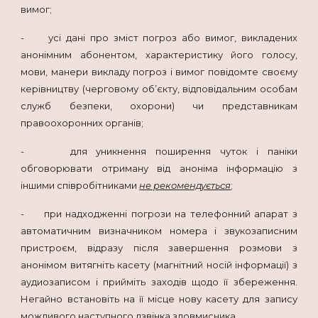
вимог;
- усі дані про зміст погроз або вимог, викладених
анонімним абонентом, характеристику його голосу,
мови, манери викладу погроз і вимог повідомте своєму
керівництву (черговому об’єкту, відповідальним особам
служб безпеки, охорони) чи представникам
правоохоронних органів;
- для уникнення поширення чуток і паніки
обговорювати отриману від аноніма інформацію з
іншими співробітниками
не рекомендується
;
- при надходженні погрози на телефонний апарат з
автоматичним визначником номера і звукозаписним
пристроєм, відразу після завершення розмови з
анонімом витягніть касету (магнітний носій інформації) з
аудиозаписом і прийміть заходів щодо її збереження.
Негайно встановіть на її місце нову касету для запису
можливого наступного дзвінка зловмисника.