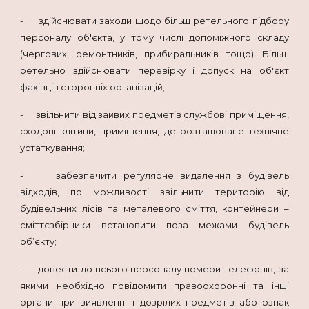
- здійснювати заходи щодо більш ретельного підбору
персоналу об'єкта, у тому числі допоміжного складу
(чергових, ремонтників, прибиральників тощо). Більш
ретельно здійснювати перевірку і допуск на об'єкт
фахівців сторонніх організацій;
- звільнити від зайвих предметів службові приміщення,
сходові клітини, приміщення, де розташоване технічне
устаткування;
- забезпечити регулярне видалення з будівель
відходів, по можливості звільнити територію від
будівельних лісів та металевого сміття, контейнери –
сміттєзбірники встановити поза межами будівель
об’єкту;
- довести до всього персоналу номери телефонів, за
якими необхідно повідомити правоохоронні та інші
органи при виявленні підозрілих предметів або ознак