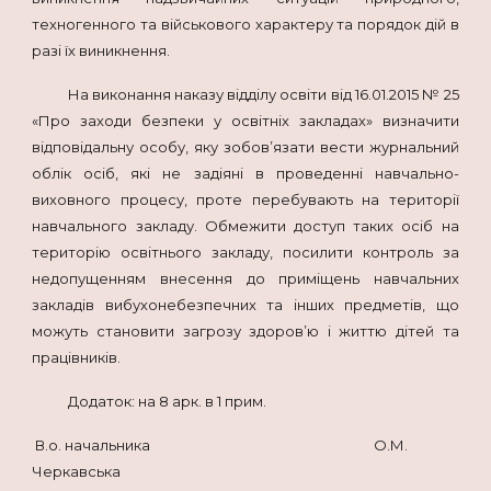
техногенного та військового характеру та порядок дій в
разі їх виникнення.
На виконання наказу відділу освіти від 16.01.2015 № 25
«Про заходи безпеки у освітніх закладах» визначити
відповідальну особу, яку зобов’язати вести журнальний
облік осіб, які не задіяні в проведенні навчально-
виховного процесу, проте перебувають на території
навчального закладу. Обмежити доступ таких осіб на
територію освітнього закладу, посилити контроль за
недопущенням внесення до приміщень навчальних
закладів вибухонебезпечних та інших предметів, що
можуть становити загрозу здоров’ю і життю дітей та
працівників.
Додаток: на 8 арк. в 1 прим.
В.о. начальника О.М.
Черкавська