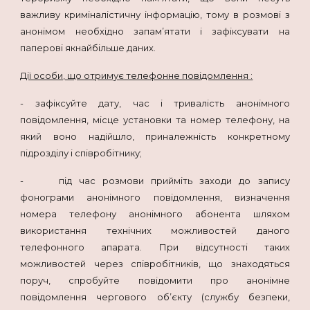
важливу криміналістичну інформацію, тому в розмові з
анонімом необхідно запам’ятати і зафіксувати на
паперові якнайбільше даних.
Дії особи, що отримує телефонне повідомлення :
- зафіксуйте дату, час і тривалість анонімного
повідомлення, місце установки та номер телефону, на
який воно надійшло, приналежність конкретному
підрозділу і співробітнику;
- під час розмови прийміть заходи до запису
фонограми анонімного повідомлення, визначення
номера телефону анонімного абонента шляхом
використання технічних можливостей даного
телефонного апарата. При відсутності таких
можливостей через співробітників, що знаходяться
поруч, спробуйте повідомити про анонімне
повідомлення чергового об’єкту (службу безпеки,