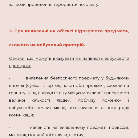
загрози проведення терористичного акту.
2. При виявленні на об'єкті підозрілого предмета,
схожого на вибуховий пристрій.
Ознаки, що можуть вказувати на наявність вибухового
пристрою:
- виявлення безгоспного предмету у будь-якому
вигляді (сумка, згорток, пакет або предмет, схожий на
гранату, міну, снаряд і т.п.) у місцях можливої присутності
великої кількості людей, поблизу пожежо- і
вибухонебезпечних місць, розташування різного роду
комунікацій;
- наявність на виявленому предметі проводів,
мотузок, ізоляційної стрічки, скотчу;