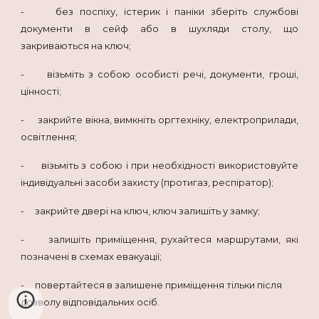
- без поспіху, істерик і паніки зберіть службові
документи в сейф або в шухляди столу, що
закриваються на ключ;
- візьміть з собою особисті речі, документи, гроші,
цінності;
- закрийте вікна, вимкніть оргтехніку, електроприлади,
освітлення;
- візьміть з собою і при необхідності використовуйте
індивідуальні засоби захисту (протигаз, респіратор);
- закрийте двері на ключ, ключ залишіть у замку;
- залишіть приміщення, рухайтеся маршрутами, які
позначені в схемах евакуації;
- повертайтеся в залишене приміщення тільки після
дозволу відповідальних осіб.