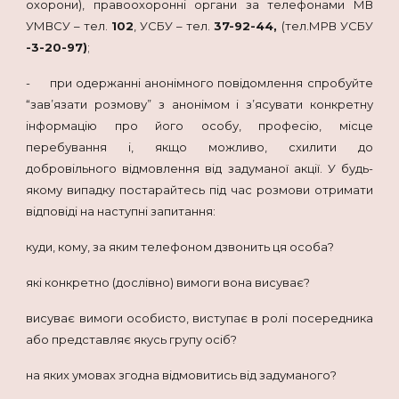
охорони), правоохоронні органи за телефонами МВ
УМВСУ – тел.
102
, УСБУ – тел.
37-92-44,
(тел.МРВ УСБУ
-3-20-97)
;
- при одержанні анонімного повідомлення спробуйте
“зав’язати розмову” з анонімом і з’ясувати конкретну
інформацію про його особу, професію, місце
перебування і, якщо можливо, схилити до
добровільного відмовлення від задуманої акції. У будь-
якому випадку постарайтесь під час розмови отримати
відповіді на наступні запитання:
куди, кому, за яким телефоном дзвонить ця особа?
які конкретно (дослівно) вимоги вона висуває?
висуває вимоги особисто, виступає в ролі посередника
або представляє якусь групу осіб?
на яких умовах згодна відмовитись від задуманого?