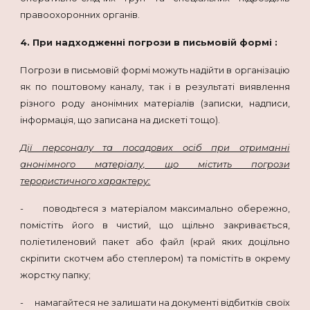
правоохоронних органів.
4. При надходженні погрози в письмовій формі :
Погрози в письмовій формі можуть надійти в організацію
як по поштовому каналу, так і в результаті виявлення
різного роду анонімних матеріалів (записки, надписи,
інформація, що записана на дискеті тощо).
Дії персоналу та посадових осіб при отриманні
анонімного матеріалу, що містить погрози
терористичного характеру:
- поводьтеся з матеріалом максимально обережно,
помістіть його в чистий, що щільно закривається,
поліетиленовий пакет або файл (край яких доцільно
скріпити скотчем або степлером) та помістіть в окрему
жорстку папку;
- намагайтеся не залишати на документі відбитків своїх