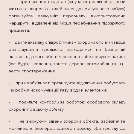
- при наявності підстав (існуванні реальної загрози
життю та здоров’ю людей внаслідок очікуваного вибуху)
організуйте евакуацію персоналу, використовуючи
маршрути, віддалені від місця перебування підозрілого
предмета;
- дайте вказівку співробітникам охорони оточити місце
розташування предмета, знаходитися на безпечній
відстані від нього або в місцях, що забезпечують захист
(кут будівлі, колонна, товсте дерево, автомобіль та ін.) і
вести спостереження;
- при необхідності організуйте відключення побутових
і виробничих комунікацій газу, води й електрики;
- посильте контроль за роботою особового складу
охорони по всьому об'єкту;
- не знижуючи рівень охорони об'єкта, забезпечте
можливість безперешкодного проходу або проїзду до