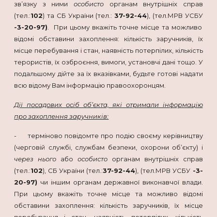
зв’язку з ними
особисто
органам внутрішніх справ
(тел.:
102
) та СБ України (тел.:
37-92-44
), (тел.МРВ УСБУ
-3-20-97)
. При цьому вкажіть точне місце та можливо
відомі обставини захоплення: кількість заручників, їх
місце перебування і стан, наявність потерпілих, кількість
терористів, їх озброєння, вимоги, установчі дані тощо. У
подальшому дійте за їх вказівками, будьте готові надати
всю відому Вам інформацію правоохоронцям.
Дії посадових осіб об’єкта, які отримали інформацію
про захоплення заручників:
- терміново повідомте про подію своєму керівництву
(черговій службі, службам безпеки, охорони об’єкту) і
через нього
або
особисто
органам внутрішніх справ
(тел.:
102
), СБ України (тел.:
37-92-44
), (тел.МРВ УСБУ
-3-
20-97)
чи іншим органам державної виконавчої влади.
При цьому вкажіть точне місце та можливо відомі
обставини захоплення: кількість заручників, їх місце
перебування і стан, наявність потерпілих, кількість