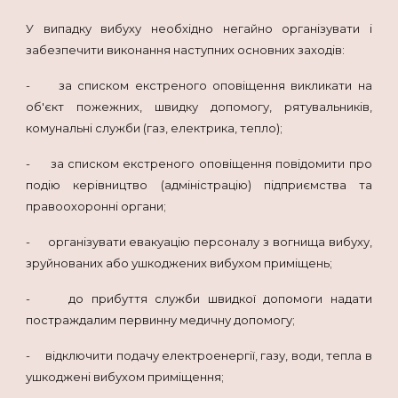
У випадку вибуху необхідно негайно організувати і
забезпечити виконання наступних основних заходів:
- за списком екстреного оповіщення викликати на
об'єкт пожежних, швидку допомогу, рятувальників,
комунальні служби (газ, електрика, тепло);
- за списком екстреного оповіщення повідомити про
подію керівництво (адміністрацію) підприємства та
правоохоронні органи;
- організувати евакуацію персоналу з вогнища вибуху,
зруйнованих або ушкоджених вибухом приміщень;
- до прибуття служби швидкої допомоги надати
постраждалим первинну медичну допомогу;
- відключити подачу електроенергії, газу, води, тепла в
ушкоджені вибухом приміщення;