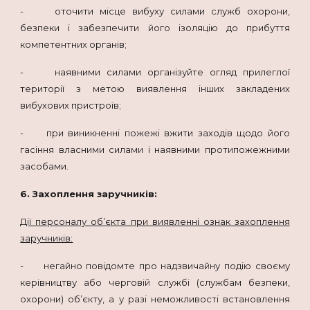
- оточити місце вибуху силами служб охорони,
безпеки і забезпечити його ізоляцію до прибуття
компетентних органів;
- наявними силами організуйте огляд прилеглої
території з метою виявлення інших закладених
вибухових пристроїв;
- при виникненні пожежі вжити заходів щодо його
гасіння власними силами і наявними протипожежними
засобами.
6. Захоплення заручників:
Дії персоналу об’єкта при виявленні ознак захоплення
заручників:
- негайно повідомте про надзвичайну подію своєму
керівництву або черговій службі (службам безпеки,
охорони) об’єкту, а у разі неможливості встановлення