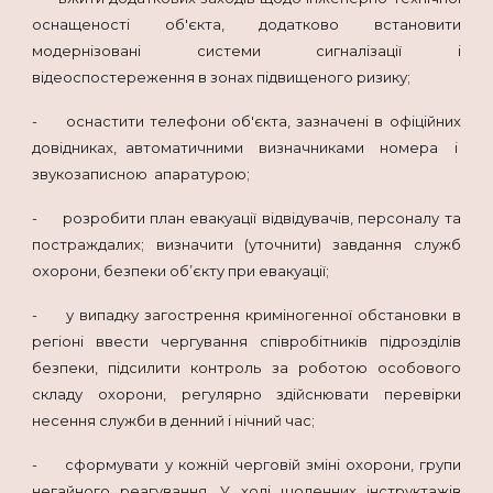
оснащеності об'єкта, додатково встановити
модернізовані системи сигналізації і
відеоспостереження в зонах підвищеного ризику;
- оснастити телефони об'єкта, зазначені в офіційних
довідниках, автоматичними визначниками номера і
звукозаписною апаратурою;
- розробити план евакуації відвідувачів, персоналу та
постраждалих; визначити (уточнити) завдання служб
охорони, безпеки об’єкту при евакуації;
- у випадку загострення криміногенної обстановки в
регіоні ввести чергування співробітників підрозділів
безпеки, підсилити контроль за роботою особового
складу охорони, регулярно здійснювати перевірки
несення служби в денний і нічний час;
- сформувати у кожній черговій зміні охорони, групи
негайного реагування. У ході щоденних інструктажів