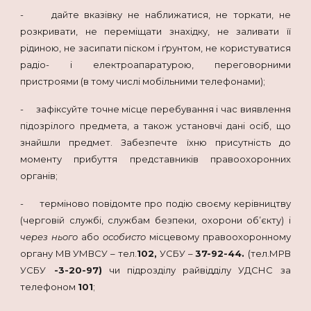
- дайте вказівку не наближатися, не торкати, не
розкривати, не переміщати знахідку, не заливати її
рідиною, не засипати піском і ґрунтом, не користуватися
радіо- і електроапаратурою, переговорними
пристроями (в тому числі мобільними телефонами);
- зафіксуйте точне місце перебування і час виявлення
підозрілого предмета, а також установчі дані осіб, що
знайшли предмет. Забезпечте їхню присутність до
моменту прибуття представників правоохоронних
органів;
- терміново повідомте про подію своєму керівництву
(черговій службі, службам безпеки, охорони об’єкту) і
через нього
або
особисто
місцевому правоохоронному
органу МВ УМВСУ – тел.
102,
УСБУ –
37-92-44.
(тел.МРВ
УСБУ
-3-20-97)
чи підрозділу райвідділу УДСНС за
телефоном
101
;