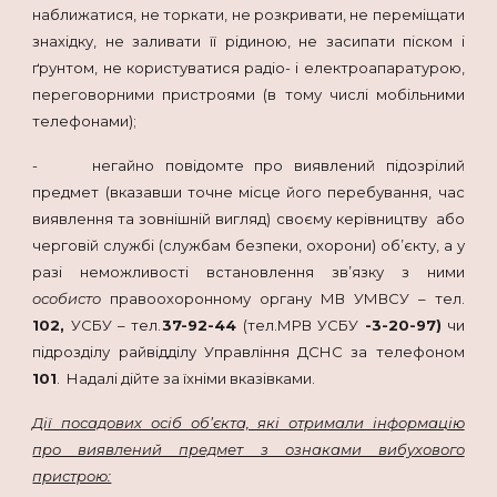
наближатися, не торкати, не розкривати, не переміщати
знахідку, не заливати її рідиною, не засипати піском і
ґрунтом, не користуватися радіо- і електроапаратурою,
переговорними пристроями (в тому числі мобільними
телефонами);
- негайно повідомте про виявлений підозрілий
предмет (вказавши точне місце його перебування, час
виявлення та зовнішній вигляд) своєму керівництву або
черговій службі (службам безпеки, охорони) об’єкту, а у
разі неможливості встановлення зв’язку з ними
особисто
правоохоронному органу МВ УМВСУ – тел.
102,
УСБУ – тел.
37-92-44
(тел.МРВ УСБУ
-3-20-97)
чи
підрозділу райвідділу Управління ДСНС за телефоном
101
. Надалі дійте за їхніми вказівками.
Дії посадових осіб об’єкта, які отримали інформацію
про виявлений предмет з ознаками вибухового
пристрою: