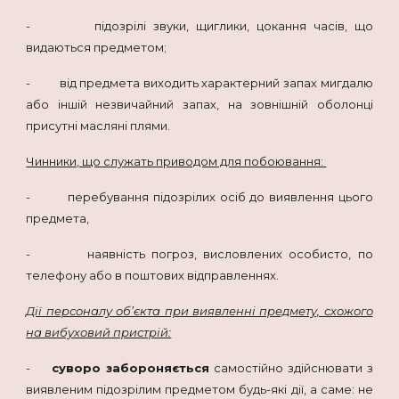
- підозрілі звуки, щиглики, цокання часів, що
видаються предметом;
- від предмета виходить характерний запах мигдалю
або іншій незвичайний запах, на зовнішній оболонці
присутні масляні плями.
Чинники, що служать приводом для побоювання:
- перебування підозрілих осіб до виявлення цього
предмета,
- наявність погроз, висловлених особисто, по
телефону або в поштових відправленнях.
Дії персоналу об’єкта при виявленні предмету, схожого
на вибуховий пристрій:
-
суворо забороняється
самостійно здійснювати з
виявленим підозрілим предметом будь-які дії, а саме: не