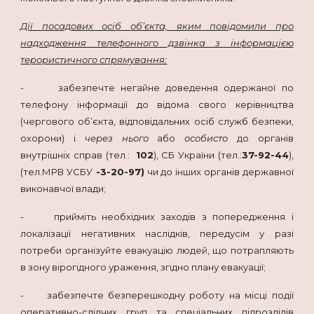
Дії посадових осіб об’єкта, яким повідомили про
надходження телефонного дзвінка з інформацією
терористичного спрямування:
- забезпечте негайне доведення одержаної по
телефону інформації до відома свого керівництва
(чергового об’єкта, відповідальних осіб служб безпеки,
охорони) і
через нього
або
особисто
до органів
внутрішніх справ (тел.:
102
), СБ України (тел.:
37-92-44
),
(тел.МРВ УСБУ
-3-20-97)
чи до інших органів державної
виконавчої влади;
- прийміть необхідних заходів з попередження і
локалізації негативних наслідків, передусім у разі
потреби організуйте евакуацію людей, що потрапляють
в зону вірогідного ураження, згідно плану евакуації;
- забезпечте безперешкодну роботу на місці події
оперативно-слідчих груп та спеціальних підрозділів