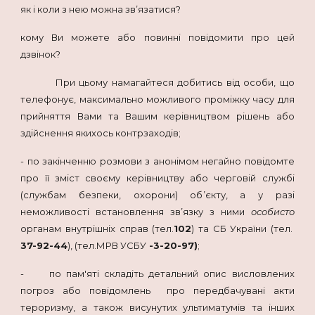
як і коли з нею можна зв’язатися?
кому Ви можете або повинні повідомити про цей
дзвінок?
При цьому намагайтеся добитись від особи, що
телефонує, максимально можливого проміжку часу для
прийняття Вами та Вашим керівництвом рішень або
здійснення якихось контрзаходів;
- по закінченню розмови з анонімом негайно повідомте
про її зміст своєму керівництву або черговій службі
(службам безпеки, охорони) об’єкту, а у разі
неможливості встановлення зв’язку з ними
особисто
органам внутрішніх справ (тел.
102
) та СБ України (тел.
37-92-44
), (тел.МРВ УСБУ
-3-20-97)
;
- по пам'яті складіть детальний опис висловлених
погроз або повідомлень про передбачувані акти
тероризму, а також висунутих ультиматумів та інших