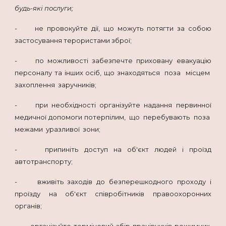
будь-які послуги;
- не провокуйте дії, що можуть потягти за собою
застосування терористами зброї;
- по можливості забезпечте приховану евакуацію
персоналу та інших осіб, що знаходяться поза місцем
захоплення заручників;
- при необхідності організуйте надання первинної
медичної допомоги потерпілим, що перебувають поза
межами уразливої зони;
- припиніть доступ на об'єкт людей і проїзд
автотранспорту;
- вживіть заходів до безперешкодного проходу і
проїзду на об'єкт співробітників правоохоронних
органів;
- організуйте терміновий збір працівників режимних,