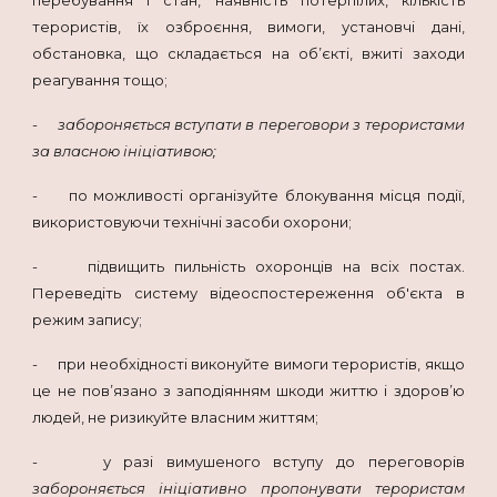
терористів, їх озброєння, вимоги, установчі дані,
обстановка, що складається на об’єкті, вжиті заходи
реагування тощо;
-
забороняється вступати в переговори з терористами
за власною ініціативою;
- по можливості організуйте блокування місця події,
використовуючи технічні засоби охорони;
- підвищить пильність охоронців на всіх постах.
Переведіть систему відеоспостереження об'єкта в
режим запису;
- при необхідності виконуйте вимоги терористів, якщо
це не пов’язано з заподіянням шкоди життю і здоров’ю
людей, не ризикуйте власним життям;
- у разі вимушеного вступу до переговорів
забороняється ініціативно пропонувати терористам