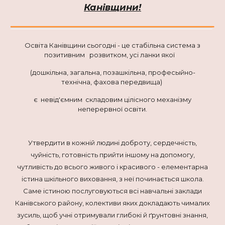
Канівщини!
Освіта Канів
щини
сьогодні - це стабільна система з
позитивним розвитком, усі ланки якої
(
д
ошкільна, загальн
а
, позашкільна,
професыйно-
технічна, фахова передвища
)
є невід'ємним складовим ціліс­ного механізму
неперервної освіти.
Утвердити в кожній людині доброту, сер­дечність,
чуйність, готовність прийти іншо­му на допомогу,
чутливість до всього живого і красивого - елементарна
істина шкільного виховання, з неї починається школа.
Саме істиною послуговуються всі навчальні закла­ди
Канівського району, колективи яких до­кладають чималих
зусиль, щоб учні отриму­вали глибокі й ґрунтовні знання,