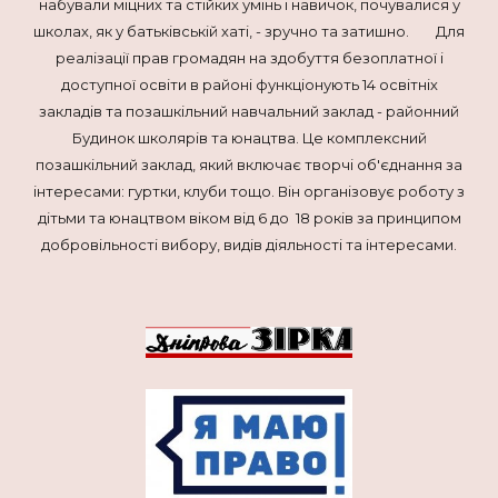
набували міцних та стійких умінь і навичок, почували­ся у
школах, як у батьківській хаті, - зручно та затишно. Для
реалізації прав громадян на здобуття безоплатної і
доступної освіти в районі функціонують 14 освітніх
закладів та поза­шкільний навчальний заклад - районний
Будинок школярів та юнацтва. Це комплекс­ний
позашкільний заклад, який включає творчі об'єднання за
інтересами: гуртки, клу­би тощо. Він організовує роботу з
дітьми та юнацтвом віком від 6 до 18 років за принци­пом
добровільності вибору, видів діяльності та інтересами.