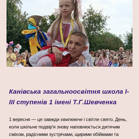
Канівська загальноосвітня школа І-
ІІІ ступенів 1 імені Т.Г.Шевченка
1 вересня — це завжди хвилююче і світле свято. День,
коли шкільне подвір’я знову наповнюється дитячим
сміхом, радісними зустрічами, щирими обіймами та