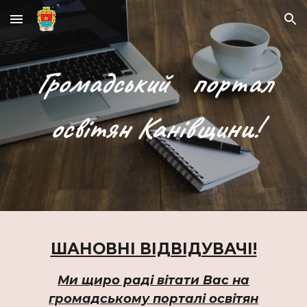
Skip to main content
Skip to navigation
Г
ромадськ
ий
портал
освітян Канівщини!
ШАНОВНІ ВІДВІДУВАЧІ!
Ми щиро раді вітати Вас на
громадському порталі освітян