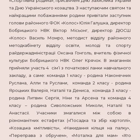
«Спортивна родина», присвячені Дню Захисника України
та Дню Українського козацтва. З наступаючим святом та
найкращими побажаннями родини привітали заступник
голови районного ФОК «Колос» Юлія Галушка, директор
Бобрицького НВК Віктор Місьонг, директор ДЮСШ
«Колос» Василь Момро, методист відділу районного
методкабінету відділу освіти, молоді та спорту
райдержадміністрації Оксана Гонголь, вчитель фізичної
культури Бобрицького НВК Олег Крячок. В змаганнях
прийняли участь 4 сім’ї з початкової ланки навчального
закладу, а саме: команда 1 класу - родина Наконечних
Руслана, Алли та Руслани, команда 2 класу - родина
Яроцьких Валерія, Наталії та Дениса, команда 3 класу -
родина Литвин Сергія, Ніни та Арсена та команда 4
класу – родина Сиволожських Миколи, Наталії та
Анастасії. Учасники змагалися між собою в
різноманітних естафетах («Посадка та збір картоплі»,
«Козацька кмітливість», «Накидання кільця на палку»,
«Переправа з обручем», «Моталка для мам» «Хто