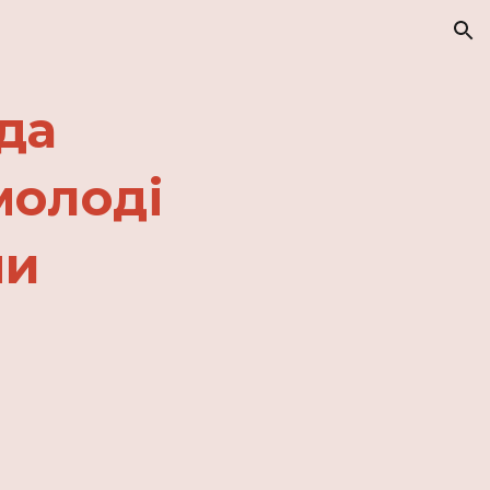
ion
да
молоді
ни