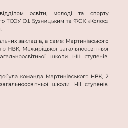
ідділом освіти, молоді та спорту
го ТСОУ О.І. Бузницьким та ФОК «Колос»
.
них закладів, а саме: Мартинівського
го НВК, Межиріцької загальноосвітньої
гальноосвітньої школи І-ІІІ ступенів,
була команда Мартинівського НВК, 2
гальноосвітньої школи І-ІІІ ступенів.