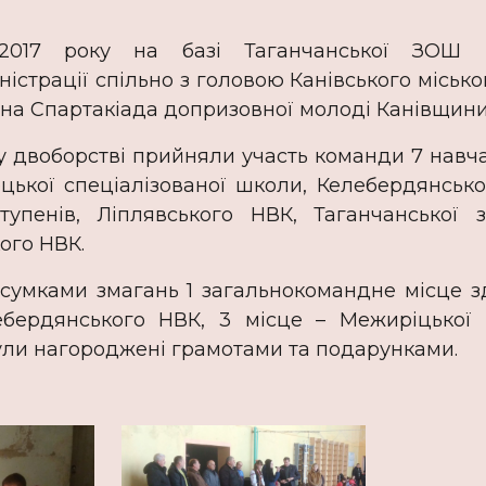
2017 року на базі Таганчанської ЗОШ в
істрації спільно з головою Канівського місько
на Спартакіада допризовної молоді Канівщини
борстві прийняли участь команди 7 навчаль
цької спеціалізованої школи, Келебердянсько
ступенів, Ліплявського НВК, Таганчанської за
ого НВК.
ми змагань 1 загальнокомандне місце здо
бердянського НВК, 3 місце – Межиріцької за
ли нагороджені грамотами та подарунками.