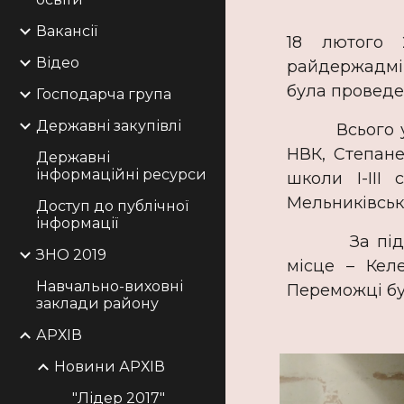
Вакансії
18 лютого 
Відео
райдержадмін
була проведе
Господарча група
Державні закупівлі
Всього у дво
НВК, Степане
Державні
інформаційні ресурси
школи І-ІІІ 
Мельниківськ
Доступ до публічної
інформації
За підсумка
ЗНО 2019
місце – Келе
Навчальнo-виховні
Переможці бу
заклади району
АРХІВ
Новини АРХІВ
"Лідер 2017"