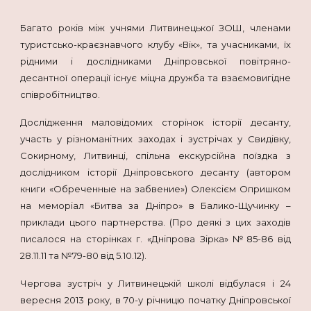
Багато років між учнями Литвинецької ЗОШ, членами
туристсько-краєзнавчого клубу «Вік», та учасниками, їх
рідними і дослідниками Дніпровської повітряно-
десантної операції існує міцна дружба та взаємовигідне
співробітництво.
Дослідження маловідомих сторінок історії десанту,
участь у різноманітних заходах і зустрічах у Свидівку,
Сокирному, Литвинці, спільна екскурсійна поїздка з
дослідником історії Дніпровського десанту (автором
книги «Обреченные на забвение») Олексієм Опришком
на меморіал «Битва за Дніпро» в Балико-Щучинку –
приклади цього партнерства. (Про деякі з цих заходів
писалося на сторінках г. «Дніпрова Зірка» №85-86 від
28.11.11 та №79-80 від 5.10.12).
Чергова зустріч у Литвинецькій школі відбулася і 24
вересня 2013 року, в 70-у річницю початку Дніпровської