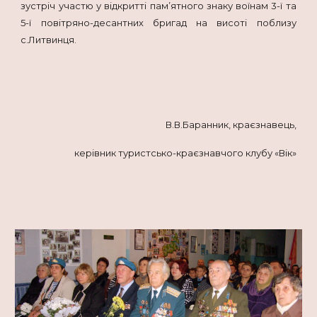
зустріч участю у відкритті пам’ятного знаку воїнам 3-ї та
5-ї повітряно-десантних бригад на висоті поблизу
с.Литвинця.
В.В.Баранник, краєзнавець,
керівник туристсько-краєзнавчого клубу «Вік»