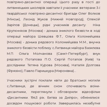
повітряно-десантної операції. Цього разу в гості до
литвинецьких школярів завітали її учасники: ветерани 3-ї
гвардійської повітряно-десантної бригади Олег Волков
(Мінськ), Леонід Жуков (Нижній Новгород), Олексій
Заріпов (Донецьк), рідні учасників десанту: Ніна
Крупєнніков (Москва) - донька зниклого безвісти в ході
операції майора Шевцова Ф.Т., Ольга Коломийцева
(Москва) - донька рядового Коломийцева М.М., внучка
зниклого безвісти поблизу с.Литвинця майора Базилєва
М.П. Ольга Молчанова (Санкт-Петербург), внук
рядового Потапова П.О. Сергій Потапов (Київ) та
дослідники: Тетяна Курова (Москва), Наталія Долгова
(Фрязіно), Павло Паришкура (Миронівка)…
Учасники зустрічі поклали квіти до Братської могили
с.Литвинця, де вічним сном спочивають воїни-
десантники, переглянули і обговорили відеофільм
«Десантники. 1943 рік. Битва за Дніпро», обмінялися
досвідом пошукової роботи. Завершилась незабутня