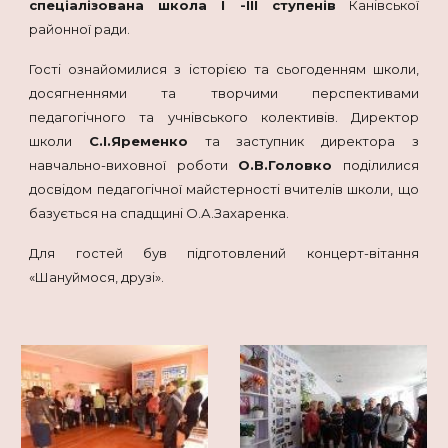
спеціалізована школа І -ІІІ ступенів
Канівської
районної ради.
Гості ознайомилися з історією та сьогоденням школи,
досягненнями та творчими перспективами
педагогічного та учнівського колективів. Директор
школи
С.І.Яременко
та заступник директора з
навчально-виховної роботи
О.В.Головко
поділилися
досвідом педагогічної майстерності вчителів школи, що
базується на спадщині О.А.Захаренка.
Для гостей був підготовлений концерт-вітання
«Шануймося, друзі».