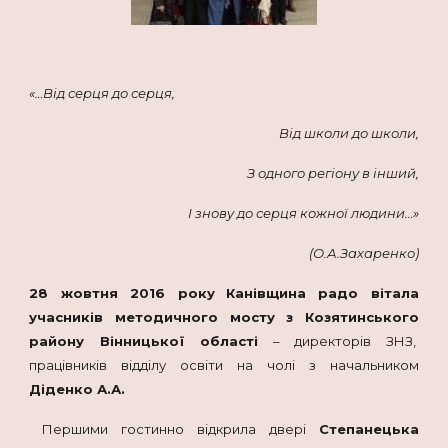
«…Від серця до серця,
Від школи до школи,
З одного регіону в інший,
І знову до серця кожної людини…»
(О.А.Захаренко)
28 жовтня 2016 року
Канівщина радо вітала
учасників методичного мосту з Козятинського
району Вінницької області
– директорів ЗНЗ,
працівників відділу освіти на чолі з начальником
Діденко А.А.
Першими гостинно відкрила двері
Степанецька