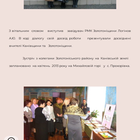
З вітальним словом виступив завідувач РМК Золотоніщини Логінов
А.Ю. В ході діалогу свій досвід роботи презентували досвідчені
вчителі Канівщини та Золотоніщини.
Зустріч з колегами Золотоніського району на Канівській землі
заплановано на квітень 2013 року на Михайловій горі у с. Прохорівка.