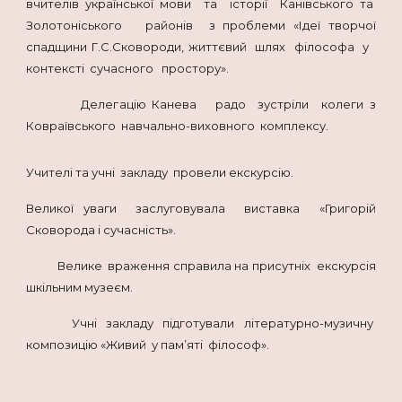
вчителів української мови та історії Канівського та
Золотоніського районів з проблеми «Ідеї творчої
спадщини Г.С.Сковороди, життєвий шлях філософа у
контексті сучасного простору».
Делегацію Канева радо зустріли колеги з
Ковраївського навчально-виховного комплексу.
Учителі та учні закладу провели екскурсію.
Великої уваги заслуговувала виставка «Григорій
Сковорода і сучасність».
Велике враження справила на присутніх екскурсія
шкільним музеєм.
Учні закладу підготували літературно-музичну
композицію «Живий у пам’яті філософ».