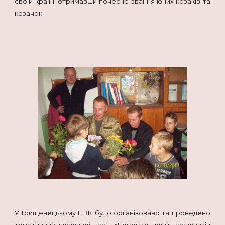
своїй країні, отримавши почесне звання юних козаків та
козачок.
У Грищенецькому НВК було організовано та проведено
тематичний виховний захід «Дорогою воїнів-захисників