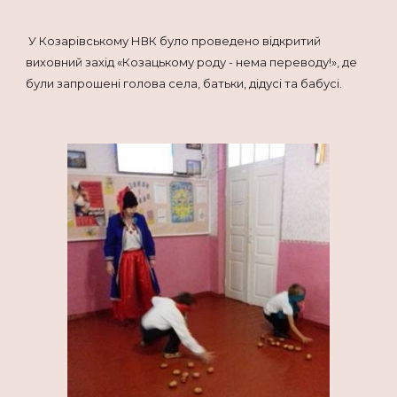
У Козарівському НВК було проведено відкритий
виховний захід «Козацькому роду - нема переводу!», де
були запрошені голова села, батьки, дідусі та бабусі.