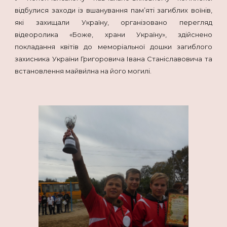
відбулися заходи із вшанування пам’яті загиблих воїнів,
які захищали Україну, організовано перегляд
відеоролика «Боже, храни Україну», здійснено
покладання квітів до меморіальної дошки загиблого
захисника України Григоровича Івана Станіславовича та
встановлення майви́лна на його могилі.