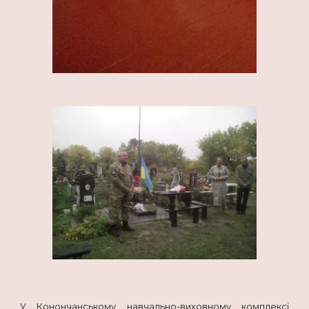
У Конончанському навчально-виховному комплексі