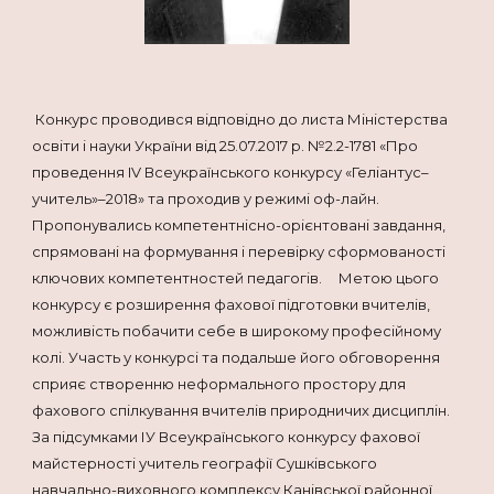
Конкурс проводився відповідно до листа Міністерства
освіти і науки України від 25.07.2017 р. №2.2-1781 «Про
проведення IV Всеукраїнського конкурсу «Геліантус–
учитель»–2018» та проходив у режимі оф-лайн.
Пропонувались компетентнісно-орієнтовані завдання,
спрямовані на формування і перевірку сформованості
ключових компетентностей педагогів. Метою цього
конкурсу є розширення фахової підготовки вчителів,
можливість побачити себе в широкому професійному
колі. Участь у конкурсі та подальше його обговорення
сприяє створенню неформального простору для
фахового спілкування вчителів природничих дисциплін.
За підсумками ІУ Всеукраїнського конкурсу фахової
майстерності учитель географії Сушківського
навчально-виховного комплексу Канівської районної