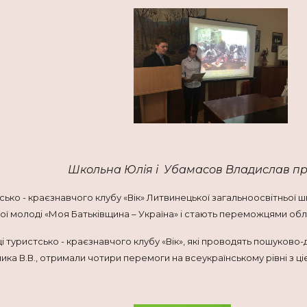
Школьна Юлія і Убамасов Владислав пр
ко - краєзнавчого клубу «Вік» Литвинецької загальноосвітньої шко
кої молоді «Моя Батьківщина – Україна» і стають переможцями облас
 туристсько - краєзнавчого клубу «Вік», які проводять пошуково
ка В.В., отримали чотири перемоги на всеукраїнському рівні з ціє