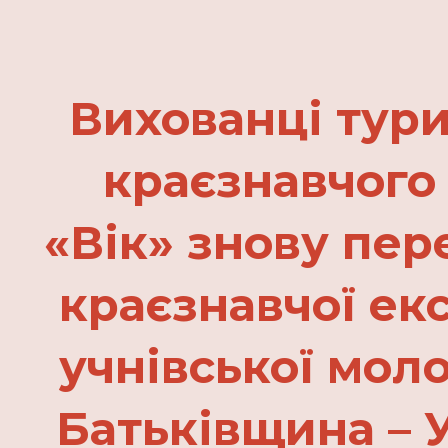
ip to main content
Skip to navigat
Вихованці тури
краєзнавчого
«Вік» знову п
краєзнавчої ек
учнівської мол
Батьківщина – 