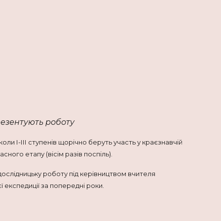
езентують роботу
ли І-ІІІ ступенів щорічно беруть участь у краєзнавчій
ного етапу (вісім разів поспіль).
-дослідницьку роботу під керівництвом вчителя
ї експедиції за попередні роки.