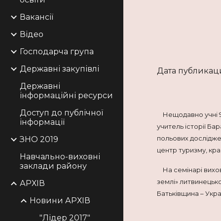
Вакансії
Відео
Господарча група
Державні закупівлі
Дата публикаци
Державні
інформаційні ресурси
Доступ до публічної
Нещодавно учні 9 
інформації
учитель історії Б
польових дослідже
ЗНО 2019
центр туризму, кра
Навчальнo-виховні
заклади району
На семінарі вихов
землі» литвинецько
АРХІВ
Батьківщина – Укра
Новини АРХІВ
"Лідер 2017"