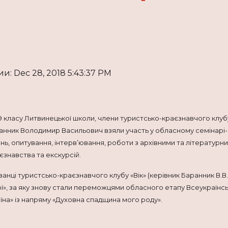
и: Dec 28, 2018 5:43:37 PM
класу Литвинецької школи, члени туристсько-краєзнавчого клубу 
аранник Володимир Васильович взяли участь у обласному семінарі
нь, опитування, інтерв’ювання, роботи з архівними та літерату
єзнавства та екскурсій.
анці туристсько-краєзнавчого клубу «Вік» (керівник Баранник В.В
ї», за яку знову стали переможцями обласного етапу Всеукраїнськ
їна» із напряму «Духовна спадщина мого роду».