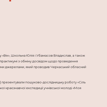
«Вік», Школьна Юлія і Убамасов Владислав, а також
-практикумі з обміну досвідом щодо проведення
рними джерелами, який проводив Черкаський обласний
.) презентували пошуково-дослідницьку роботу «Сіль
ої краєзнавчої експедиції учнівської молоді «Моя