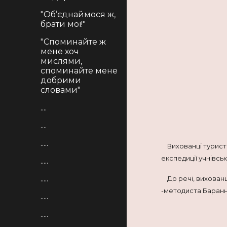
"Об’єднаймося ж,
брати мої!"
"Споминайте ж
мене хоч
мислями,
споминайте мене
добрими
словами"
....
....
.....
Вихованці туристсь
експедиції учнівсь
.....
.....
До речі, вихованці
-методиста Баранни
.....
.....