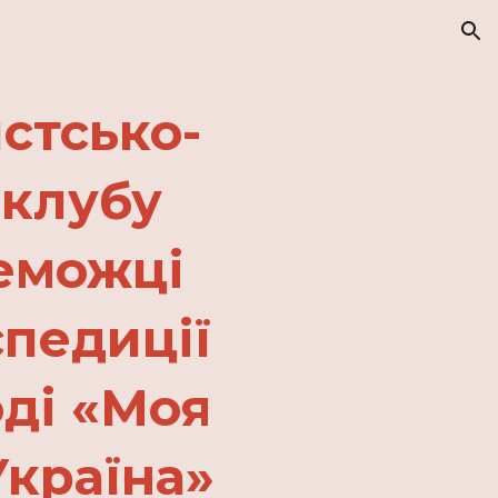
ion
стсько-
 клубу
ереможці
спедиції
оді «Моя
Україна»